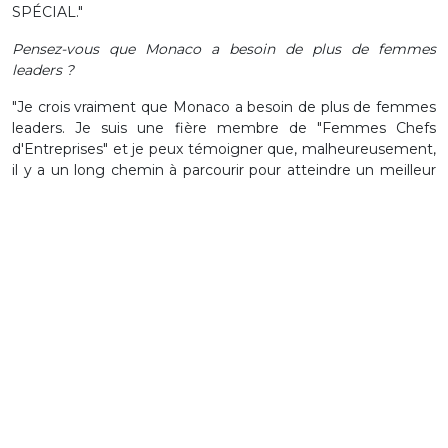
SPÉCIAL."
Pensez-vous que Monaco a besoin de plus de femmes
leaders ?
"Je crois vraiment que Monaco a besoin de plus de femmes
leaders. Je suis une fière membre de "Femmes Chefs
d'Entreprises" et je peux témoigner que, malheureusement,
il y a un long chemin à parcourir pour atteindre un meilleur
équilibre. Cependant, les choses vont dans la bonne
direction, Monseigneur nommant plusieurs femmes dans
son cabinet fin 2021 est la preuve que la volonté d'apporter
du changement est là."
Quel a été le plus grand défi jusqu'à présent dans votre
carrière ?
"Je ne dirais pas que j'en ai eu un. Chaque défi est différent,
et je ne les considère pas comme des difficultés mais
comme de nouvelles expériences, des apprentissages et
des moyens de travailler pour les surmonter. J'adore me
retrouver coincée dans un défi et m'entourer de la bonne