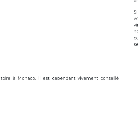
pr
S
v
v
n
c
se
toire à Monaco. Il est cependant vivement conseillé
s. Le compromis vient compléter l’offre d’achat et il est
un financement par un établissement de crédit ou que
 de l’État.
mmeuble construit avant 1947, l’État pourra user de son
à compter de la signature du compromis et il viendra se
rrez plus procéder à l’acquisition souhaitée.