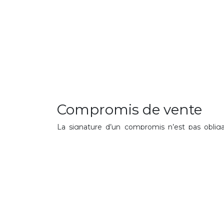
Compromis de vente
La signature d’un compromis n’est pas obliga
lorsqu’il y a des conditions particulières prévue
notamment nécessaire si vous avez recours à 
l’appartement est soumis au droit de préemption
En effet, si le bien choisi est situé dans un i
droit de préemption dans un délai de 30 jours 
substituer vis-à-vis du vendeur.
Votre acompte vous sera restitué et vous ne pou