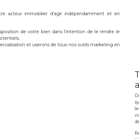
re acteur immobilier d'agir indépendamment et en
position de votre bien dans l’intention de le rendre le
otentiels,
rcialisation et userons de tous nos outils marketing en
a
O
s
le
v
de
R