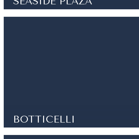
SEASIDE PLAZA
FONTVIEILLE - SPAZIOSA 3 STANZE - SEASIDE 
3 STANZE |
2 CAMERE |
2 BAGNI | 177 M²
BOTTICELLI
FONTVIEILLE - LOCALE COMMERCIALE O UFFICI