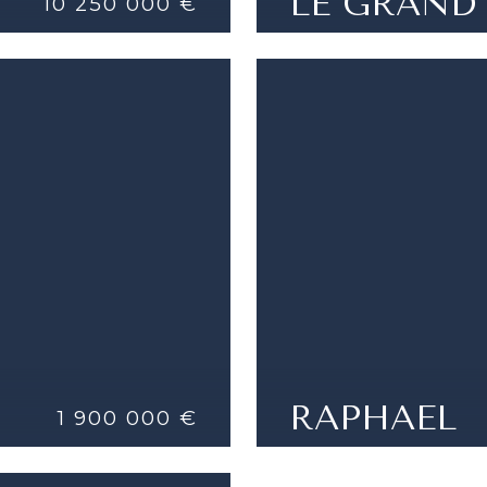
LE GRAND
10 250 000 €
APPARTAMENTO COMP
PLAZA
DETTAGLI
PORT DE FONTVIELLE
|
RAPHAEL
1 900 000 €
O
FONTVIEILLE - LOCAL