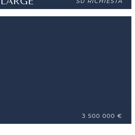
 LARGE
SU RICHIESTA
LETAMENTE RISTRUTTURATO,
DETTAGLI
3 500 000 €
I COMMERCIALI O UFFICI