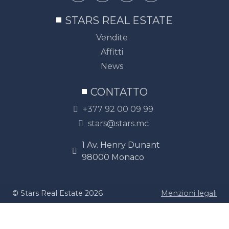
STARS REAL ESTATE
Vendite
Affitti
News
CONTATTO
+377 92 00 09 99
stars@stars.mc
1 Av. Henry Dunant
98000 Monaco
© Stars Real Estate 2026
Menzioni legali