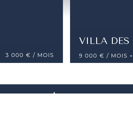
VILLA DES
3 000 € / MOIS
9 000 € / MOIS
CONFORTABLE APPART
NE
DÉTAILS
GARETS
4 PIÈCES |
3 CHAMBR