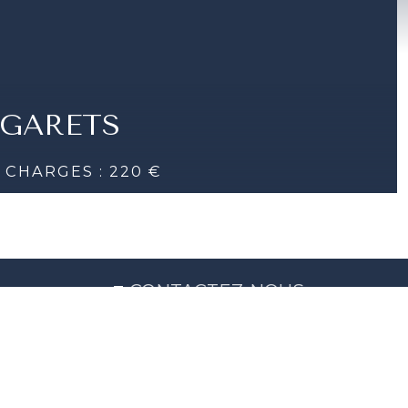
 GARETS
+ CHARGES : 220 €
EMENT FAMILIAL - VILLA LES
DÉTAILS
ES |
2 S.D.B. | 120 M²
CONTACTEZ-NOUS
+377 92 00 09 99
stars@stars.mc
1 Av. Henry Dunant
98000 Monaco