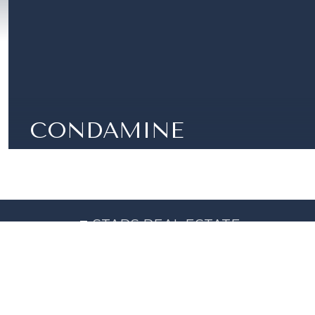
CONDAMINE
CONDAMINE - LOCAL COMMERCIAL AVEC VITRI
1 S.D.B. | 35 M²
STARS REAL ESTATE
Ventes
Locations
News