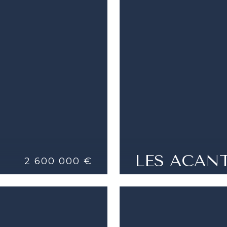
DETTAGLI
RISTRUTTURATA CON 
+5 STANZE |
5 CAMERE
LES ACAN
2 600 000 €
TO
LES ACANTHES-CARR
DETTAGLI
4 STANZE |
3 CAMERE