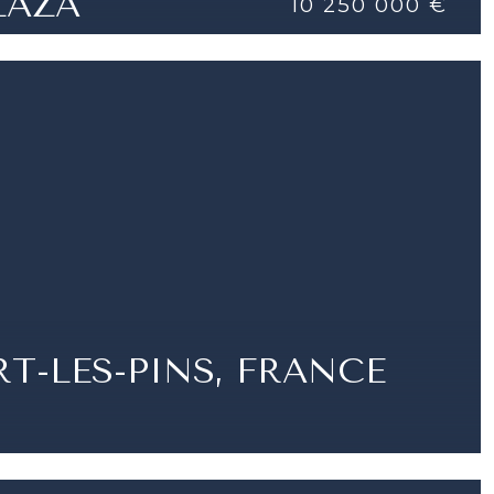
LAZA
10 250 000 €
OSA 3 STANZE - SEASIDE PLAZA
DETTAGLI
|
2 BAGNI | 177 M²
T-LES-PINS, FRANCE
 - VILLA PROVENZALE