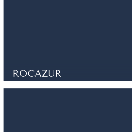
ROCAZUR
LUSSUOSO APPARTAMENTO-BOULEVARD D'ITAL
5 STANZE |
3 CAMERE |
2 BAGNI | 291 M²