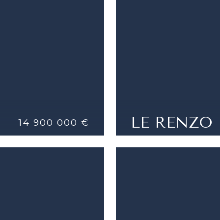
LE RENZO
14 900 000 €
VIVI IL LUSSO NELL
IE
DETTAGLI
MARETERRA
4 STANZE |
3 CAMERE