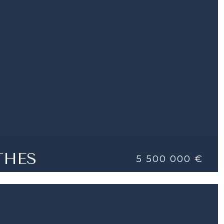
DETTAGLI
PISCINA
 |
4 BAGNI | 240 M²
THES
5 500 000 €
É D'OR
DETTAGLI
 |
190 M²