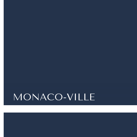
ROCCIA
+5 STANZE |
5 CAMERE |
5 BAGNI | 255 M²
MONACO-VILLE
MONACO CITY - APPARTAMENTO RISTRUTTURA
CON 3 STANZE
3 STANZE |
2 CAMERE |
1 BAGNI | 59 M²