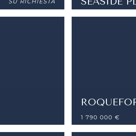
SEASIDE P
SU RICHIESTA
FONTVIEILLE - SPAZI
DETTAGLI
3 STANZE |
2 CAMERE 
ROQUEFOR
1 790 000 €
RE E
ROQUEFORT LES PINS