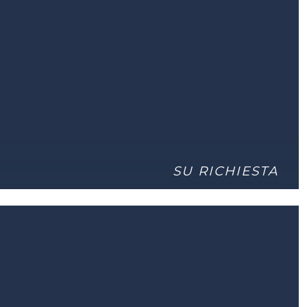
SU RICHIESTA
A ICONICA RESIDENZA RENZO A
DETTAGLI
 |
3 BAGNI | 679 M²