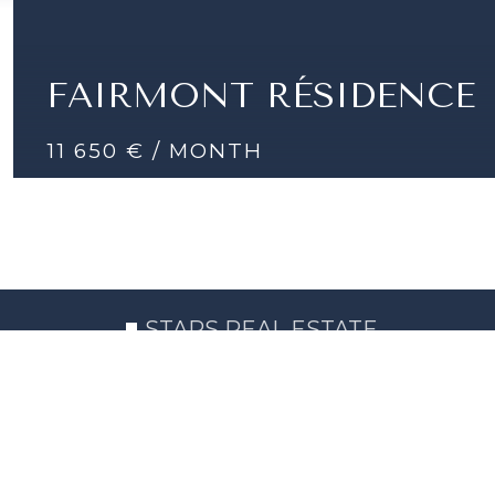
FAIRMONT RÉSIDENCE
11 650 € / MONTH
FAIRMONT RÉSIDENCE STUDIO CARÉE D'OR
STUDIO | 40 SQM
STARS REAL ESTATE
Sales
Rentals
News