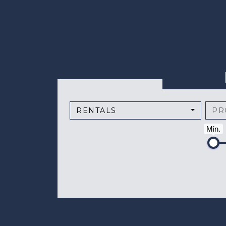
RENTALS
PR
Min.